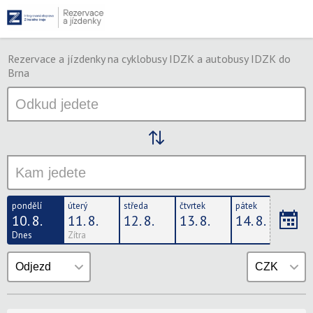
Rezervace a jízdenky na cyklobusy IDZK a autobusy IDZK do
Brna
pondělí
úterý
středa
čtvrtek
pátek
sobo
10. 8.
11. 8.
12. 8.
13. 8.
14. 8.
15. 
Dnes
Zítra